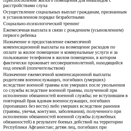
Приспособление жилого помещения для инвалидов с
расстройствами слуха
Осуществление социальных выплат гражданам, признанным
в установленном порядке безработными
Социально-психологический тренинг
Ежемесячная выплата в связи с рождением (усыновлением)
первого ребенка
Назначение и предоставление ежемесячной
компенсационной выплаты на возмещение расходов по
оплате за жилое помещение и коммунальные услуги и за
пользование телефоном в жилом помещении, в котором
фактически проживает несовершеннолетний, находящийся
под опекой (попечительством)
Назначение ежемесячной компенсационной выплаты
родителям военнослужащих, погибших (умерших)
вследствие военной травмы или умерших после увольнения
со службы вследствие военной травмы, полученной при
исполнении обязанностей военной службы; не вступившим в
повторный брак вдовам военнослужащих, погибших
(пропавших без вести) либо умерших вследствие ранения
(травмы, увечья, контузии, заболевания), полученного при
исполнении обязанностей военной службы (служебных
обязанностей) в результате боевых действий на территории
Республики Афганистан; детям лиц, погибших при