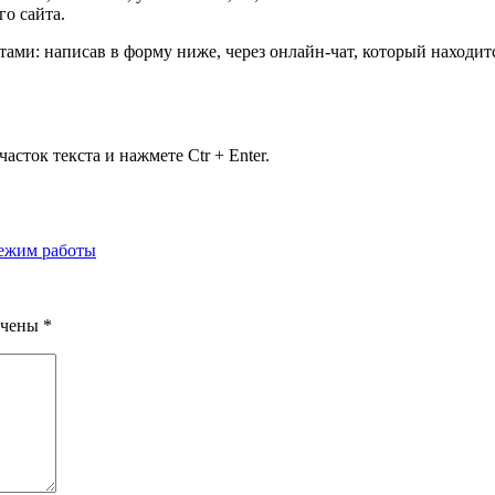
о сайта.
ами: написав в форму ниже, через онлайн-чат, который находит
сток текста и нажмете Ctr + Enter.
режим работы
ечены
*