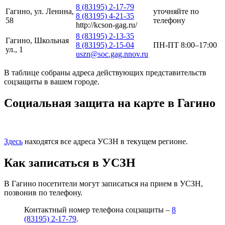
8 (83195) 2-17-79
Гагино, ул. Ленина,
уточняйте по
8 (83195) 4-21-35
58
телефону
http://kcson-gag.ru/
8 (83195) 2-13-35
Гагино, Школьная
8 (83195) 2-15-04
ПН-ПТ 8:00–17:00
ул., 1
uszn@soc.gag.nnov.ru
В таблице собраны адреса действующих представительств
соцзащиты в вашем городе.
Социальная защита на карте в Гагино
Здесь
находятся все адреса УСЗН в текущем регионе.
Как записаться в УСЗН
В Гагино посетители могут записаться на прием в УСЗН,
позвонив по телефону.
Контактный номер телефона соцзащиты –
8
(83195) 2-17-79
.