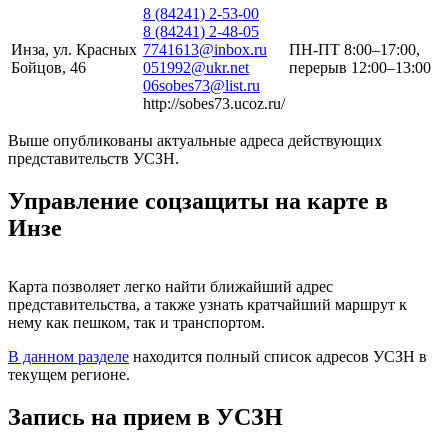
8 (84241) 2-53-00
8 (84241) 2-48-05
Инза, ул. Красных
7741613@inbox.ru
ПН-ПТ 8:00–17:00,
Бойцов, 46
051992@ukr.net
перерыв 12:00–13:00
06sobes73@list.ru
http://sobes73.ucoz.ru/
Выше опубликованы актуальные адреса действующих
представительств УСЗН.
Управление соцзащиты на карте в
Инзе
Leaflet
+
Карта позволяет легко найти ближайший адрес
представительства, а также узнать кратчайший маршрут к
−
нему как пешком, так и транспортом.
В данном разделе
находится полный список адресов УСЗН в
текущем регионе.
Запись на прием в УСЗН