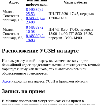
Контактная
Адрес
Часы работы
информация
8 (48339) 2-
Мглин,
25-53
ПН-ПТ 8:30–17:45, перерыв
Советская
8 (48339) 2-
13:00–14:00
площадь, 6А
23-00
8 (48339) 2-
Мглин,
ПН-ЧТ 8:30–17:45, перерыв
16-58
Советская
13:00–14:00; ПТ 8:30–16:30,
8 (48339) 2-
площадь, 6А
перерыв 13:00–14:00
18-83
Расположение УСЗН на карте
Используя эту онлайн-карту, вы можете легко увидеть
ближайший адрес представительства, а также узнать точный
маршрут к нему как пешком, так и автомобилем или
общественным транспортом.
Здесь
находятся все адреса УСЗН в Брянской области.
Запись на прием
В Мглине посетители могут записаться на прием в