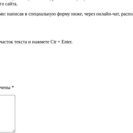
о сайта.
ми: написав в специальную форму ниже, через онлайн-чат, рас
сток текста и нажмете Ctr + Enter.
ечены
*