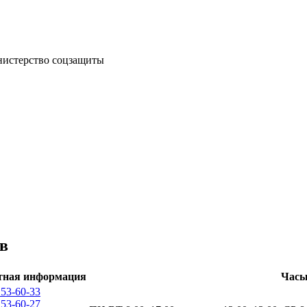
истерство соцзащиты
в
тная информация
Часы
 53-60-33
 53-60-27