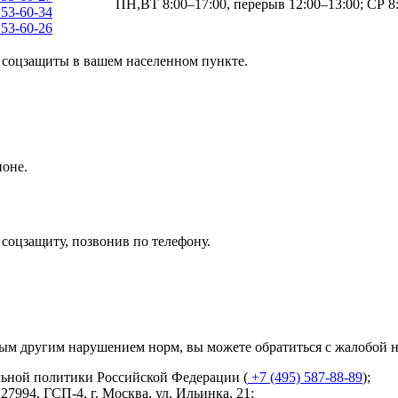
ПН,ВТ 8:00–17:00, перерыв 12:00–13:00; СР 8:
 53-60-34
 53-60-26
 соцзащиты в вашем населенном пункте.
ионе.
соцзащиту, позвонив по телефону.
ым другим нарушением норм, вы можете обратиться с жалобой н
льной политики Российской Федерации (
+7 (495) 587-88-89
);
127994, ГСП-4, г. Москва, ул. Ильинка, 21
;