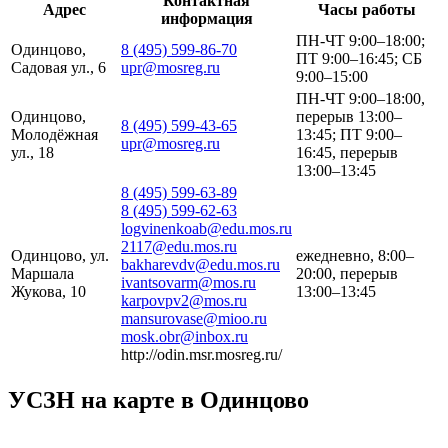
Контактная
Адрес
Часы работы
информация
ПН-ЧТ 9:00–18:00;
Одинцово,
8 (495) 599-86-70
ПТ 9:00–16:45; СБ
Садовая ул., 6
upr@mosreg.ru
9:00–15:00
ПН-ЧТ 9:00–18:00,
Одинцово,
перерыв 13:00–
8 (495) 599-43-65
Молодёжная
13:45; ПТ 9:00–
upr@mosreg.ru
ул., 18
16:45, перерыв
13:00–13:45
8 (495) 599-63-89
8 (495) 599-62-63
logvinenkoab@edu.mos.ru
2117@edu.mos.ru
Одинцово, ул.
ежедневно, 8:00–
bakharevdv@edu.mos.ru
Маршала
20:00, перерыв
ivantsovarm@mos.ru
Жукова, 10
13:00–13:45
karpovpv2@mos.ru
mansurovase@mioo.ru
mosk.obr@inbox.ru
http://odin.msr.mosreg.ru/
УСЗН на карте в Одинцово