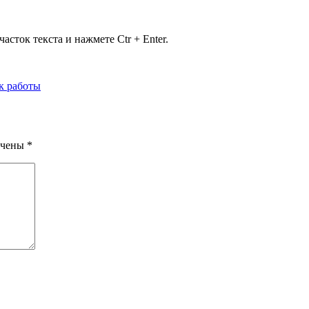
сток текста и нажмете Ctr + Enter.
к работы
ечены
*