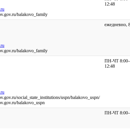
12:48
.ru
tov.gov.ru/balakovo_family
ежедневно, 8
.ru
tov.gov.ru/balakovo_family
ПН-ЧТ 8:00–1
12:48
.ru
ov.gov.ru/social_state_institutions/uspn/balakovo_uspn/
tov.gov.ru/balakovo_uspn
ПН-ЧТ 8:00–