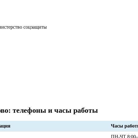
истерство соцзащиты
ово: телефоны и часы работы
ация
Часы рабо
ПН-ЧТ 8:00–1