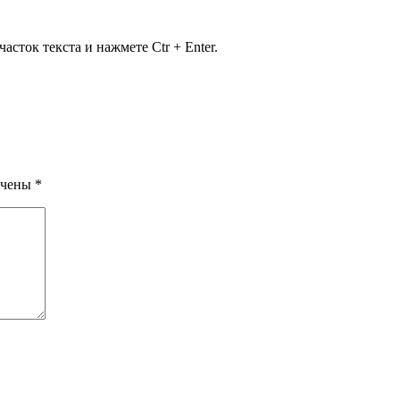
сток текста и нажмете Ctr + Enter.
ечены
*