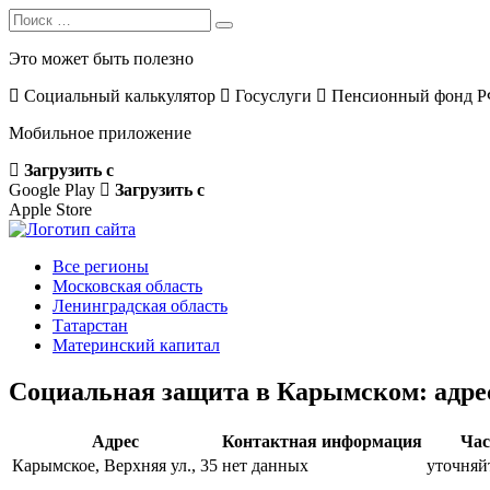
Search
Search
for:
Это может быть полезно
Социальный калькулятор
Госуслуги
Пенсионный фонд 
Мобильное приложение
Загрузить с
Google Play
Загрузить с
Apple Store
Все регионы
Московская область
Ленинградская область
Татарстан
Материнский капитал
Социальная защита в Карымском: адре
Адрес
Контактная информация
Час
Карымское, Верхняя ул., 35
нет данных
уточняй