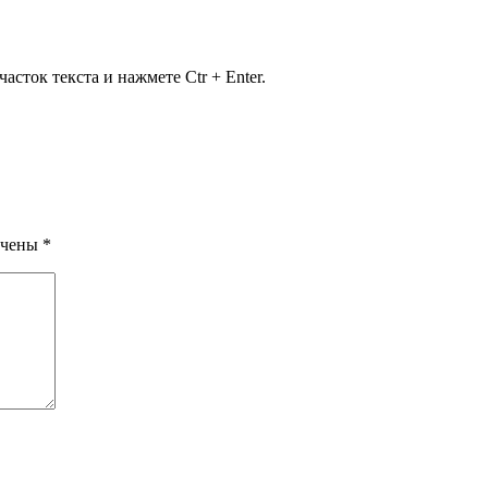
сток текста и нажмете Ctr + Enter.
ечены
*