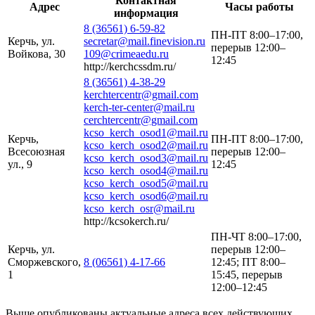
Контактная
Адрес
Часы работы
информация
8 (36561) 6-59-82
ПН-ПТ 8:00–17:00,
Керчь, ул.
secretar@mail.finevision.ru
перерыв 12:00–
Войкова, 30
109@crimeaedu.ru
12:45
http://kerchcssdm.ru/
8 (36561) 4-38-29
kerchtercentr@gmail.com
kerch-ter-center@mail.ru
cerchtercentr@gmail.com
kcso_kerch_osod1@mail.ru
Керчь,
ПН-ПТ 8:00–17:00,
kcso_kerch_osod2@mail.ru
Всесоюзная
перерыв 12:00–
kcso_kerch_osod3@mail.ru
ул., 9
12:45
kcso_kerch_osod4@mail.ru
kcso_kerch_osod5@mail.ru
kcso_kerch_osod6@mail.ru
kcso_kerch_osr@mail.ru
http://kcsokerch.ru/
ПН-ЧТ 8:00–17:00,
Керчь, ул.
перерыв 12:00–
Сморжевского,
8 (06561) 4-17-66
12:45; ПТ 8:00–
1
15:45, перерыв
12:00–12:45
Выше опубликованы актуальные адреса всех действующих