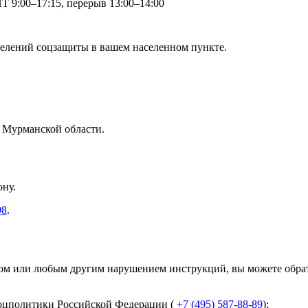
 9:00–17:15, перерыв 13:00–14:00
делений соцзащиты в вашем населенном пункте.
в Мурманской области.
ону.
98
.
ом или любым другим нарушением инструкций, вы можете обрат
оцполитики Российской Федерации (
+7 (495) 587-88-89
);