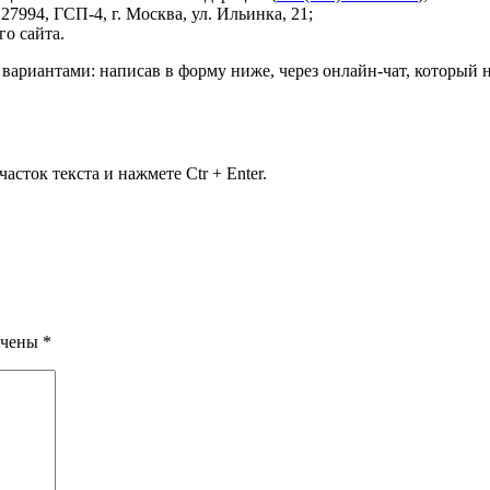
127994, ГСП-4, г. Москва, ул. Ильинка, 21
;
о сайта.
ариантами: написав в форму ниже, через онлайн-чат, который 
сток текста и нажмете Ctr + Enter.
ечены
*