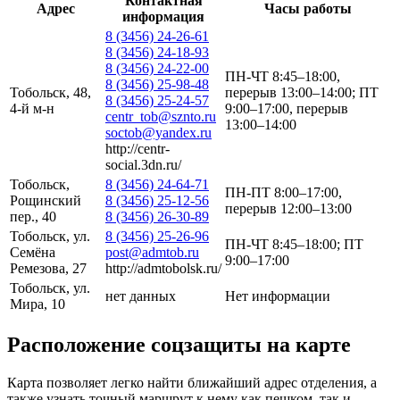
Контактная
Адрес
Часы работы
информация
8 (3456) 24-26-61
8 (3456) 24-18-93
8 (3456) 24-22-00
ПН-ЧТ 8:45–18:00,
8 (3456) 25-98-48
Тобольск, 48,
перерыв 13:00–14:00; ПТ
8 (3456) 25-24-57
4-й м-н
9:00–17:00, перерыв
centr_tob@sznto.ru
13:00–14:00
soctob@yandex.ru
http://centr-
social.3dn.ru/
Тобольск,
8 (3456) 24-64-71
ПН-ПТ 8:00–17:00,
Рощинский
8 (3456) 25-12-56
перерыв 12:00–13:00
пер., 40
8 (3456) 26-30-89
Тобольск, ул.
8 (3456) 25-26-96
ПН-ЧТ 8:45–18:00; ПТ
Семёна
post@admtob.ru
9:00–17:00
Ремезова, 27
http://admtobolsk.ru/
Тобольск, ул.
нет данных
Нет информации
Мира, 10
Расположение соцзащиты на карте
Карта позволяет легко найти ближайший адрес отделения, а
также узнать точный маршрут к нему как пешком, так и