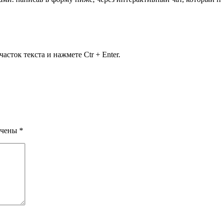
сток текста и нажмете Ctr + Enter.
ечены
*