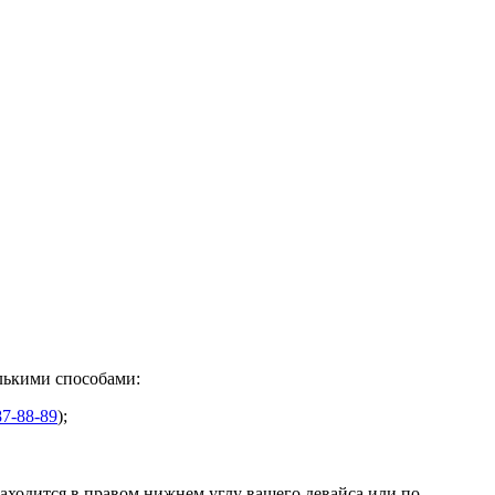
лькими способами:
87-88-89
);
находится в правом нижнем углу вашего девайса или
по