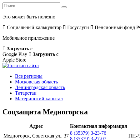
Search
Search
for:
Это может быть полезно
Социальный калькулятор
Госуслуги
Пенсионный фонд 
Мобильное приложение
Загрузить с
Google Play
Загрузить с
Apple Store
Все регионы
Московская область
Ленинградская область
Татарстан
Материнский капитал
Соцзащита Медногорска
Адрес
Контактная информация
8 (35379) 3-23-76
Медногорск, Советская ул., 37
ПН-ЧТ
8 (35379) 3-27-07