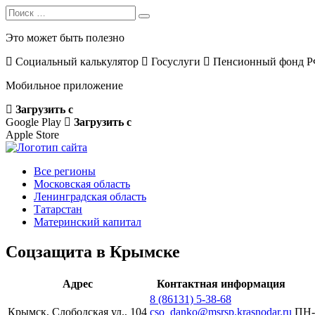
Search
Search
for:
Это может быть полезно
Социальный калькулятор
Госуслуги
Пенсионный фонд 
Мобильное приложение
Загрузить с
Google Play
Загрузить с
Apple Store
Все регионы
Московская область
Ленинградская область
Татарстан
Материнский капитал
Соцзащита в Крымске
Адрес
Контактная информация
8 (86131) 5-38-68
Крымск, Слободская ул., 104
cso_danko@msrsp.krasnodar.ru
ПН-