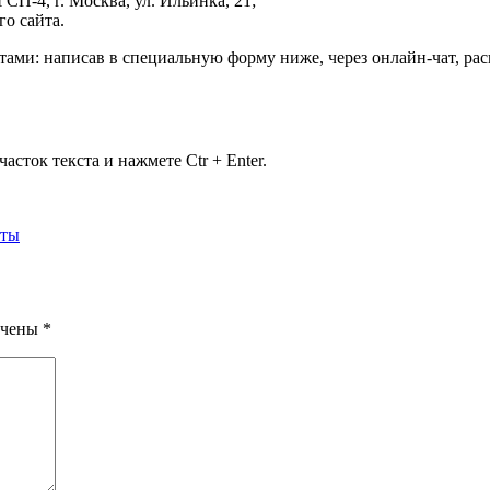
ГСП-4, г. Москва, ул. Ильинка, 21
;
о сайта.
тами: написав в специальную форму ниже, через онлайн-чат, р
сток текста и нажмете Ctr + Enter.
оты
ечены
*