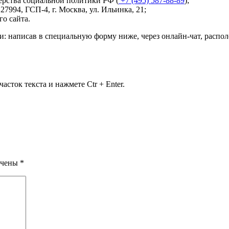
ерства социальной политики РФ (
+7 (495) 587-88-89
);
127994, ГСП-4, г. Москва, ул. Ильинка, 21
;
о сайта.
и: написав в специальную форму ниже, через онлайн-чат, расп
сток текста и нажмете Ctr + Enter.
ечены
*