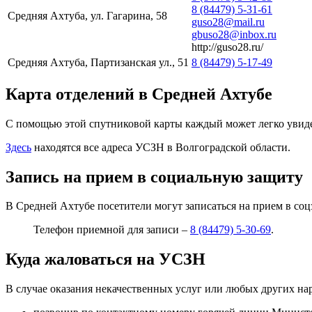
8 (84479) 5-31-61
Средняя Ахтуба, ул. Гагарина, 58
guso28@mail.ru
gbuso28@inbox.ru
http://guso28.ru/
Средняя Ахтуба, Партизанская ул., 51
8 (84479) 5-17-49
Карта отделений в Средней Ахтубе
С помощью этой спутниковой карты каждый может легко увидет
Здесь
находятся все адреса УСЗН в Волгоградской области.
Запись на прием в социальную защиту
В Средней Ахтубе посетители могут записаться на прием в соц
Телефон приемной для записи –
8 (84479) 5-30-69
.
Куда жаловаться на УСЗН
В случае оказания некачественных услуг или любых других н