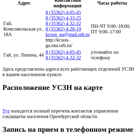
Контактная
Адрес
Часы работы
информация
8 (35362) 4-05-45
8 (35362) 4-33-25
Гай,
8 (35362) 4-32-32
ПН-ЧТ 9:00–18:00;
Комсомольская ул.,
8 (35362) 4-28-19
ПТ 9:00–17:00
18А
kcson_ga@mail.orb.ru
http://kcson-
ga.msr.orb.ru/
8 (35362) 4-05-45
уточняйте по
Гай, ул. Ленина, 44
8 (35362) 4-32-32
телефону
Здесь представлены адреса всех работающих отделений УСЗН
в вашем населенном пункте.
Расположение УСЗН на карте
Leaflet
+
Тут
находится полный перечень контактов управления
−
соцзащиты населения Оренбургской области.
Запись на прием в телефонном режиме