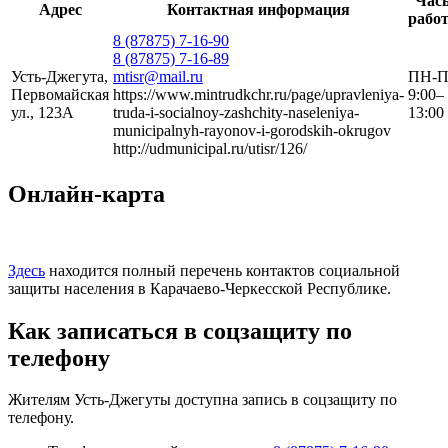
Час
Адрес
Контактная информация
рабо
8 (87875) 7-16-90
8 (87875) 7-16-89
Усть-Джегута,
mtisr@mail.ru
ПН-
Первомайская
https://www.mintrudkchr.ru/page/upravleniya-
9:00–
ул., 123А
truda-i-socialnoy-zashchity-naseleniya-
13:00
municipalnyh-rayonov-i-gorodskih-okrugov
http://udmunicipal.ru/utisr/126/
Онлайн-карта
Здесь
находится полный перечень контактов социальной
защиты населения в Карачаево-Черкесской Республике.
Как записаться в соцзащиту по
телефону
Жителям Усть-Джегуты доступна запись в соцзащиту по
телефону.