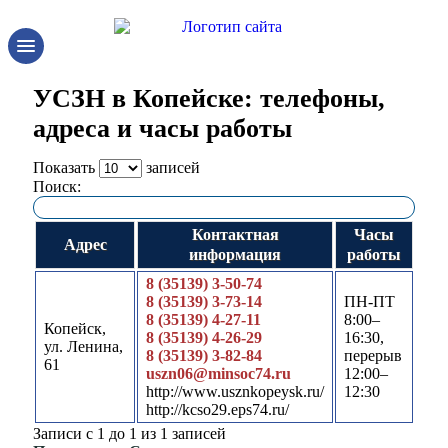
УСЗН в Копейске: телефоны,
адреса и часы работы
Показать
записей
Поиск:
Контактная
Часы
Адрес
информация
работы
8 (35139) 3-50-74
8 (35139) 3-73-14
ПН-ПТ
8 (35139) 4-27-11
8:00–
Копейск,
8 (35139) 4-26-29
16:30,
ул. Ленина,
8 (35139) 3-82-84
перерыв
61
uszn06@minsoc74.ru
12:00–
http://www.usznkopeysk.ru/
12:30
http://kcso29.eps74.ru/
Записи с 1 до 1 из 1 записей