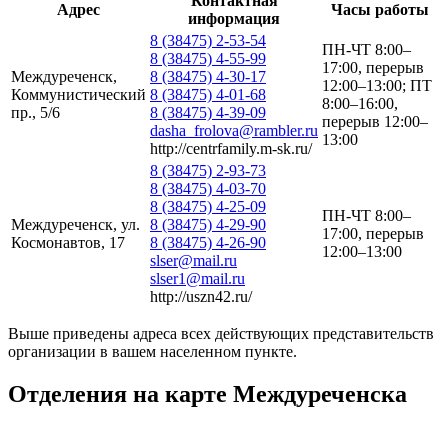
Контактная
Адрес
Часы работы
информация
8 (38475) 2-53-54
ПН-ЧТ 8:00–
8 (38475) 4-55-99
17:00, перерыв
Междуреченск,
8 (38475) 4-30-17
12:00–13:00; ПТ
Коммунистический
8 (38475) 4-01-68
8:00–16:00,
пр., 5/6
8 (38475) 4-39-09
перерыв 12:00–
dasha_frolova@rambler.ru
13:00
http://centrfamily.m-sk.ru/
8 (38475) 2-93-73
8 (38475) 4-03-70
8 (38475) 4-25-09
ПН-ЧТ 8:00–
Междуреченск, ул.
8 (38475) 4-29-90
17:00, перерыв
Космонавтов, 17
8 (38475) 4-26-90
12:00–13:00
slser@mail.ru
slser1@mail.ru
http://uszn42.ru/
Выше приведены адреса всех действующих представительств
организации в вашем населенном пункте.
Отделения на карте Междуреченска