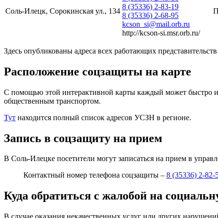
8 (35336) 2-83-19
Соль-Илецк, Сорокинская ул., 134
П
8 (35336) 2-68-95
kcson_si@mail.orb.ru
http://kcson-si.msr.orb.ru/
Здесь опубликованы адреса всех работающих представительств
Расположение соцзащиты на карте
С помощью этой интерактивной карты каждый может быстро и л
общественным транспортом.
Тут
находится полный список адресов УСЗН в регионе.
Запись в соцзащиту на прием
В Соль-Илецке посетители могут записаться на прием в управл
Контактный номер телефона соцзащиты –
8 (35336) 2-82-
Куда обратиться с жалобой на социаль
В случае оказания некачественных услуг или других нарушени