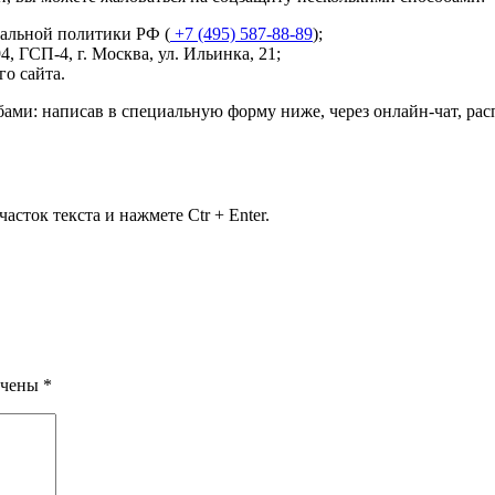
иальной политики РФ (
+7 (495) 587-88-89
);
4, ГСП-4, г. Москва, ул. Ильинка, 21
;
о сайта.
бами: написав в специальную форму ниже, через онлайн-чат, р
сток текста и нажмете Ctr + Enter.
ечены
*