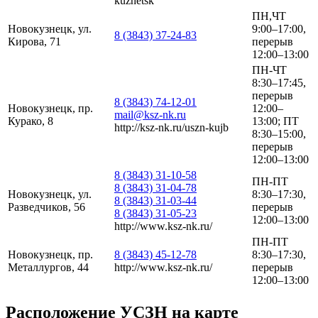
kuznetsk
ПН,ЧТ
Новокузнецк, ул.
9:00–17:00,
8 (3843) 37-24-83
Кирова, 71
перерыв
12:00–13:00
ПН-ЧТ
8:30–17:45,
перерыв
8 (3843) 74-12-01
Новокузнецк, пр.
12:00–
mail@ksz-nk.ru
Курако, 8
13:00; ПТ
http://ksz-nk.ru/uszn-kujb
8:30–15:00,
перерыв
12:00–13:00
8 (3843) 31-10-58
ПН-ПТ
8 (3843) 31-04-78
Новокузнецк, ул.
8:30–17:30,
8 (3843) 31-03-44
Разведчиков, 56
перерыв
8 (3843) 31-05-23
12:00–13:00
http://www.ksz-nk.ru/
ПН-ПТ
Новокузнецк, пр.
8 (3843) 45-12-78
8:30–17:30,
Металлургов, 44
http://www.ksz-nk.ru/
перерыв
12:00–13:00
Расположение УСЗН на карте