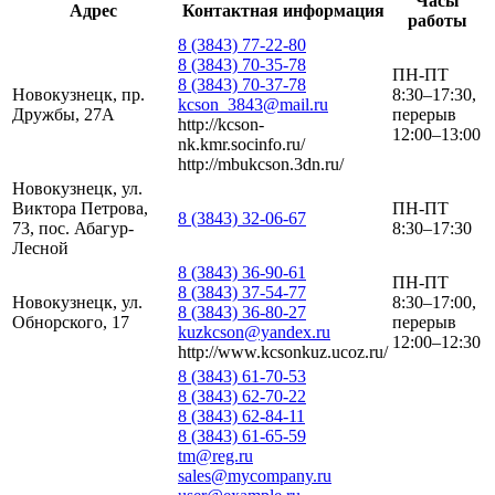
Часы
Адрес
Контактная информация
работы
8 (3843) 77-22-80
8 (3843) 70-35-78
ПН-ПТ
8 (3843) 70-37-78
Новокузнецк, пр.
8:30–17:30,
kcson_3843@mail.ru
Дружбы, 27А
перерыв
http://kcson-
12:00–13:00
nk.kmr.socinfo.ru/
http://mbukcson.3dn.ru/
Новокузнецк, ул.
Виктора Петрова,
ПН-ПТ
8 (3843) 32-06-67
73, пос. Абагур-
8:30–17:30
Лесной
8 (3843) 36-90-61
ПН-ПТ
8 (3843) 37-54-77
Новокузнецк, ул.
8:30–17:00,
8 (3843) 36-80-27
Обнорского, 17
перерыв
kuzkcson@yandex.ru
12:00–12:30
http://www.kcsonkuz.ucoz.ru/
8 (3843) 61-70-53
8 (3843) 62-70-22
8 (3843) 62-84-11
8 (3843) 61-65-59
tm@reg.ru
sales@mycompany.ru