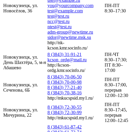
user@example.ru
Новокузнецк, ул.
you@yourcompany.com
ПН-ПТ
Новосёлов, 36
test@example.com
8:30–17:30
test@test.ru
ncc@test.ru
ntest@test.ru
adm-group@newtime.ru
sidor@newtime.msk.su
http://nk-
kcson.kmr.socinfo.ru/
8 (3843) 31-91-21
ПН-ЧТ
Новокузнецк, ул.
kcson_ordg@mail.ru
8:30–17:30;
День Шахтёра, 5, м-н
http://kcson-
ПТ 8:30–
Абашево
ordg.kmr.socinfo.ru/
17:00
8 (3843) 70-06-50
ПН-ПТ
8 (3843) 70-00-98
Новокузнецк, ул.
8:30–17:00,
8 (3843) 77-21-40
Сеченова, 6Б
перерыв
8 (3843) 70-38-16
12:00–12:30
http://mkucspsid.my1.ru/
ПН-ПТ
8 (3843) 72-30-55
Новокузнецк, ул.
8:30–17:45,
8 (3843) 72-30-99
Мичурина, 22
перерыв
http://mkucspsid.my1.ru/
12:00–12:45
8 (3843) 61-87-42