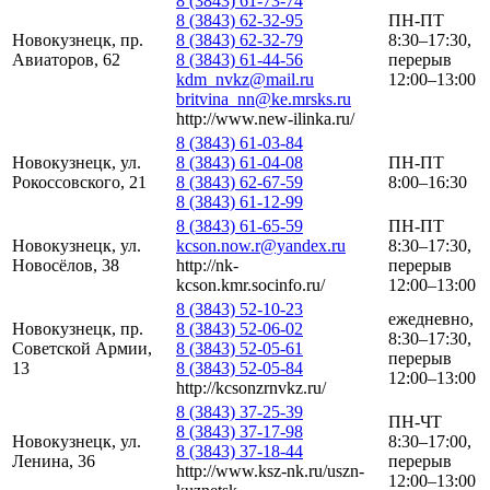
8 (3843) 61-73-74
8 (3843) 62-32-95
ПН-ПТ
Новокузнецк, пр.
8 (3843) 62-32-79
8:30–17:30,
Авиаторов, 62
8 (3843) 61-44-56
перерыв
kdm_nvkz@mail.ru
12:00–13:00
britvina_nn@ke.mrsks.ru
http://www.new-ilinka.ru/
8 (3843) 61-03-84
Новокузнецк, ул.
8 (3843) 61-04-08
ПН-ПТ
Рокоссовского, 21
8 (3843) 62-67-59
8:00–16:30
8 (3843) 61-12-99
8 (3843) 61-65-59
ПН-ПТ
Новокузнецк, ул.
kcson.now.r@yandex.ru
8:30–17:30,
Новосёлов, 38
http://nk-
перерыв
kcson.kmr.socinfo.ru/
12:00–13:00
8 (3843) 52-10-23
ежедневно,
Новокузнецк, пр.
8 (3843) 52-06-02
8:30–17:30,
Советской Армии,
8 (3843) 52-05-61
перерыв
13
8 (3843) 52-05-84
12:00–13:00
http://kcsonzrnvkz.ru/
8 (3843) 37-25-39
ПН-ЧТ
8 (3843) 37-17-98
Новокузнецк, ул.
8:30–17:00,
8 (3843) 37-18-44
Ленина, 36
перерыв
http://www.ksz-nk.ru/uszn-
12:00–13:00